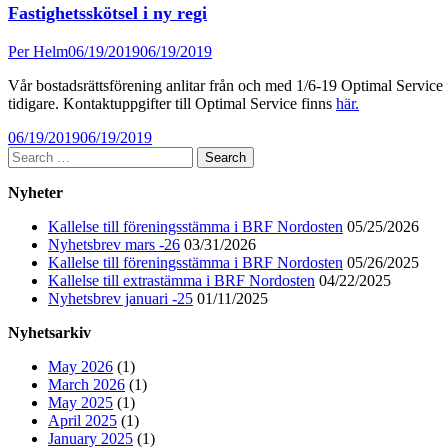
Fastighetsskötsel i ny regi
Author
Published
Per Helm
06/19/2019
06/19/2019
on
Vår bostadsrättsförening anlitar från och med 1/6-19 Optimal Service 
tidigare. Kontaktuppgifter till Optimal Service finns
här.
Published
06/19/2019
06/19/2019
on
Main
Search
for:
Sidebar
Nyheter
Kallelse till föreningsstämma i BRF Nordosten
05/25/2026
Nyhetsbrev mars -26
03/31/2026
Kallelse till föreningsstämma i BRF Nordosten
05/26/2025
Kallelse till extrastämma i BRF Nordosten
04/22/2025
Nyhetsbrev januari -25
01/11/2025
Nyhetsarkiv
May 2026
(1)
March 2026
(1)
May 2025
(1)
April 2025
(1)
January 2025
(1)