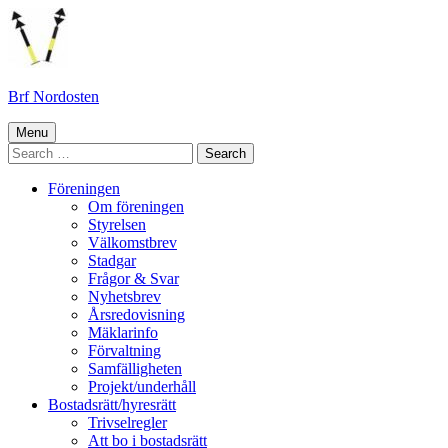
Skip
to
content
Brf Nordosten
Primary
Menu
Search
Menu
for:
Föreningen
Om föreningen
Styrelsen
Välkomstbrev
Stadgar
Frågor & Svar
Nyhetsbrev
Årsredovisning
Mäklarinfo
Förvaltning
Samfälligheten
Projekt/underhåll
Bostadsrätt/hyresrätt
Trivselregler
Att bo i bostadsrätt