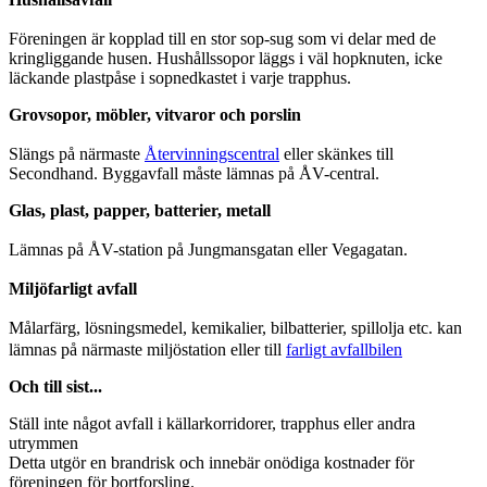
Föreningen är kopplad till en stor sop-sug som vi delar med de
kringliggande husen. Hushållssopor läggs i väl hopknuten, icke
läckande plastpåse i sopnedkastet i varje trapphus.
Grovsopor, möbler, vitvaror och porslin
Slängs på närmaste
Återvinningscentral
eller skänkes till
Secondhand. Byggavfall måste lämnas på ÅV-central.
Glas, plast, papper, batterier, metall
Lämnas på ÅV-station på Jungmansgatan eller Vegagatan.
Miljöfarligt avfall
Målarfärg, lösningsmedel, kemikalier, bilbatterier, spillolja etc. kan
lämnas på närmaste miljöstation eller till
farligt avfallbilen
Och till sist...
Ställ inte något avfall i källarkorridorer, trapphus eller andra
utrymmen
Detta utgör en brandrisk och innebär onödiga kostnader för
föreningen för bortforsling.