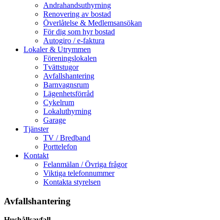
Andrahandsuthyrning
Renovering av bostad
Överlåtelse & Medlemsansökan
För dig som hyr bostad
Autogiro / e-faktura
Lokaler & Utrymmen
Föreningslokalen
Tvättstugor
Avfallshantering
Barnvagnsrum
Lägenhetsförråd
Cykelrum
Lokaluthyrning
Garage
Tjänster
TV / Bredband
Porttelefon
Kontakt
Felanmälan / Övriga frågor
Viktiga telefonnummer
Kontakta styrelsen
Avfallshantering
Hushållsavfall