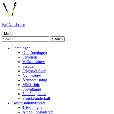
Skip
to
content
Brf Nordosten
Primary
Menu
Search
Menu
for:
Föreningen
Om föreningen
Styrelsen
Välkomstbrev
Stadgar
Frågor & Svar
Nyhetsbrev
Årsredovisning
Mäklarinfo
Förvaltning
Samfälligheten
Projekt/underhåll
Bostadsrätt/hyresrätt
Trivselregler
Att bo i bostadsrätt